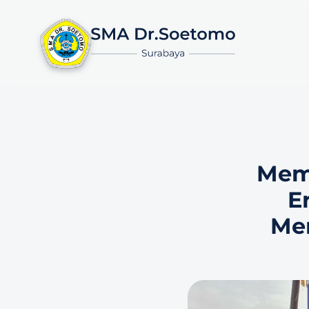
Mem
E
Men