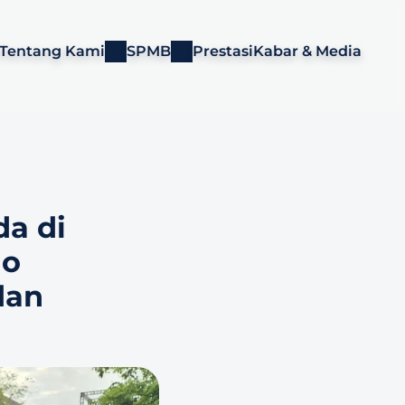
Tentang Kami
SPMB
Prestasi
Kabar & Media
 di 
o 
an 