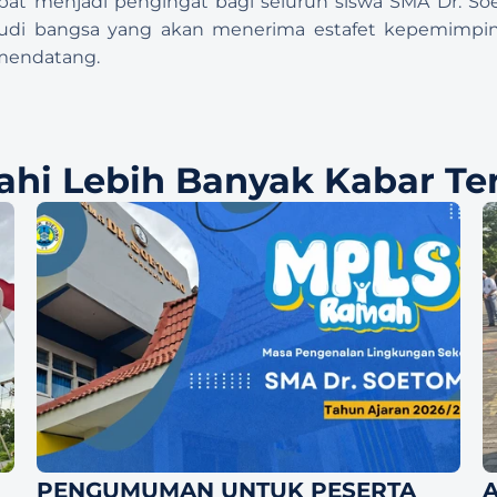
apat menjadi pengingat bagi seluruh siswa SMA Dr. 
di bangsa yang akan menerima estafet kepemimpi
 mendatang.
jahi Lebih Banyak Kabar Te
PENGUMUMAN UNTUK PESERTA 
A