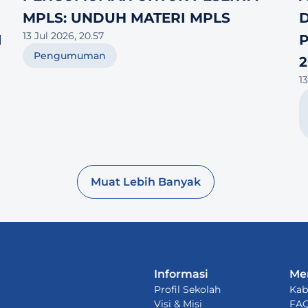
MPLS: UNDUH MATERI MPLS
D
13 Jul 2026, 20.57
 
Pengumuman
2
13
Muat Lebih Banyak
Informasi
Me
Profil Sekolah
Kab
Visi & Misi
FA