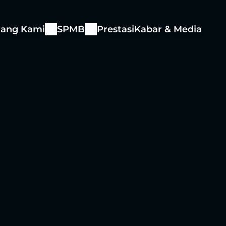
tang Kami
SPMB
Prestasi
Kabar & Media