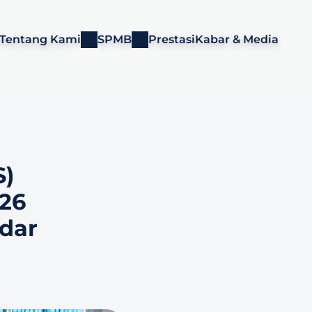
Tentang Kami
SPMB
Prestasi
Kabar & Media
) 
26 
ar 