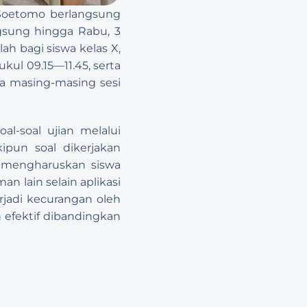
Soetomo berlangsung 
gsung hingga Rabu, 3 
h bagi siswa kelas X, 
ul 09.15—11.45, serta 
da masing-masing sesi 
l-soal ujian melalui 
pun soal dikerjakan 
 mengharuskan siswa 
 lain selain aplikasi 
jadi kecurangan oleh 
 efektif dibandingkan 