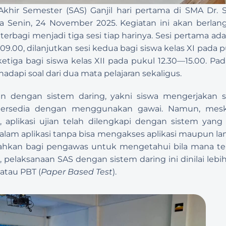
khir Semester (SAS) Ganjil hari pertama di SMA Dr. 
da Senin, 24 November 2025. Kegiatan ini akan berlan
rbagi menjadi tiga sesi tiap harinya. Sesi pertama adala
.00, dilanjutkan sesi kedua bagi siswa kelas XI pada puk
ketiga bagi siswa kelas XII pada pukul 12.30—15.00. Pa
adapi soal dari dua mata pelajaran sekaligus.
an dengan sistem daring, yakni siswa mengerjakan soa
 tersedia dengan menggunakan gawai. Namun, meski
aplikasi ujian telah dilengkapi dengan sistem yang
alam aplikasi tanpa bisa mengakses aplikasi maupun laman
ahkan bagi pengawas untuk mengetahui bila mana ter
, pelaksanaan SAS dengan sistem daring ini dinilai lebih
atau PBT (
Paper Based Test
).