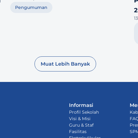
 
Pengumuman
2
13
Muat Lebih Banyak
Informasi
Me
Profil Sekolah
Kab
Visi & Misi
FA
Guru & Staf
Pre
Fasilitas
SP