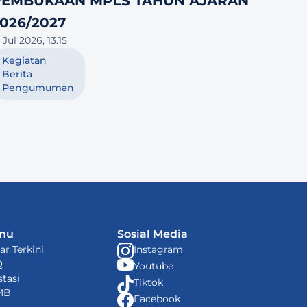
PEMBUKAAN MPLS TAHUN AJARAN 
026/2027
 Jul 2026, 13.15
Kegiatan
Berita
Pengumuman
nu
Sosial Media
ar Terkini
Instagram
Q
Youtube
stasi
Tiktok
MB
Facebook