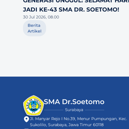
GENERASI UNGGUL: SELAMAT HARI
JADI KE-43 SMA DR. SOETOMO!
30 Jul 2026, 08.00
Berita
Artikel
Jl. Manyar Rejo I No.39, Menur Pumpungan, Kec. 
Sukolilo, Surabaya, Jawa Timur 60118